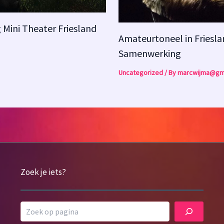
 Mini Theater Friesland
Amateurtoneel in Friesla
Samenwerking
Uncategorized
/ By
marcwijma@gm
Zoek je iets?
Search